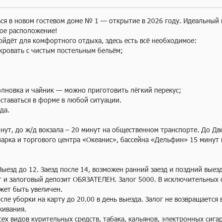
я в новом гостевом доме № 1 — открытие в 2026 году. Идеальный ва
ое расположение!

йдёт для комфортного отдыха, здесь есть всё необходимое:

кровать с чистым постельным бельём;

лновка и чайник — можно приготовить лёгкий перекус;

ставаться в форме в любой ситуации.

да.

нут, до ж/д вокзала – 20 минут на общественном транспорте. До Дво
парка и торгoвого цeнтра «Океанис», бассейна «Дельфин» 15 минут
Выезд до 12. Заезд после 14, возможен ранний заезд и поздний выезд.
т и залоговый депозит ОБЯЗАТЕЛЕН. Залог 5000. В исключительных с
жет быть увеличен.

сле уборки на карту до 20.00 в день выезда. Залог не возвращается 
ивания.

ех видов курительных средств, табака, кальянов, электронных сигаре