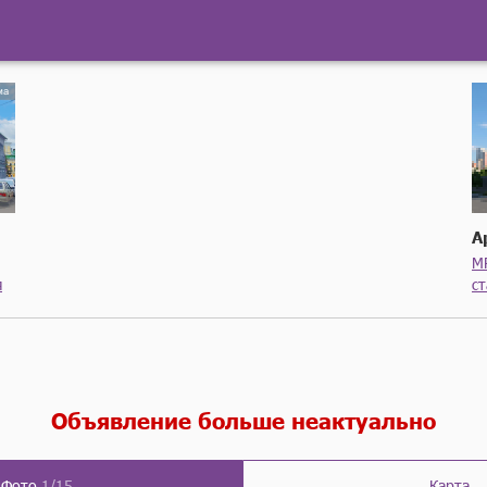
А
М
я
с
Объявление больше неактуально
Фото
1/15
Карта