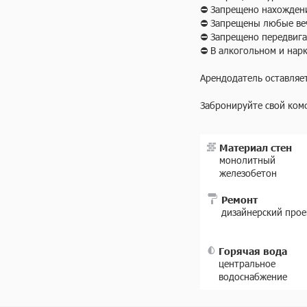
⛔ Запрещено нахождени
⛔ Запрещены любые веч
⛔ Запрещено передвигат
⛔ В алкогольном и нарк
Арендодатель оставляет
Забронируйте свой ком
Материал стен
монолитный
железобетон
Ремонт
дизайнерский прое
Горячая вода
центральное
водоснабжение