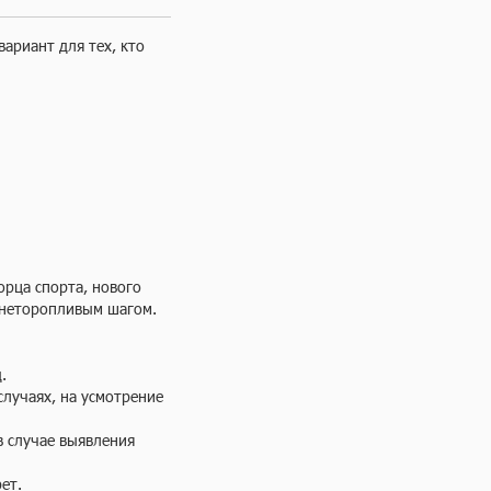
риант для тех, кто 
рца спорта, нового 
 неторопливым шaгoм.



лучаях, на усмотрение 
в случае выявления 
т.
