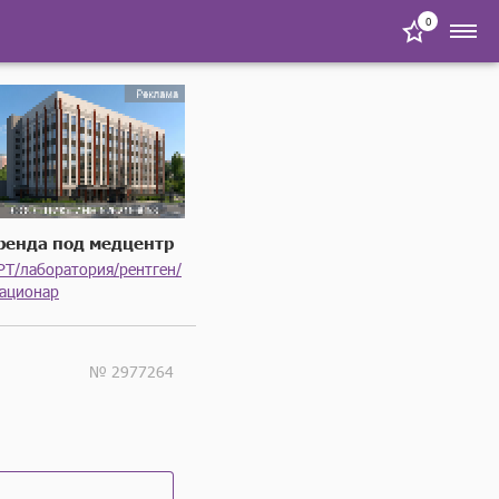
0
ренда под медцентр
РТ/лаборатория/рентген/
тационар
№ 2977264