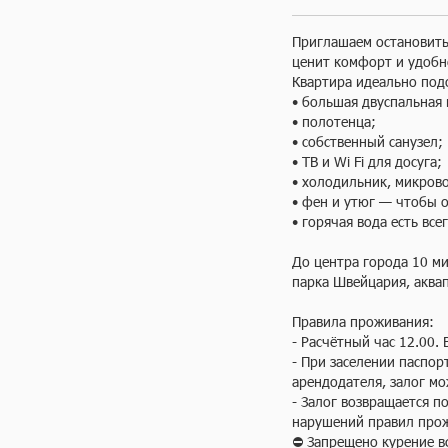
Приглашаем остановитьс
ценит комфорт и удобн
Квартира идеально подо
• большая двуспальная 
• полотенца;

• собственный санузел;

• ТВ и Wi Fi для досуга;

• холодильник, микрово
• фен и утюг — чтобы о
• горячая вода есть всег
До центра города 10 ми
парка Швeйцария, аква
Правила проживания:

- Расчётный час 12.00. 
- При заселении паспор
арендодателя, залог мо
- Залог возвращается по
нарушений правил прож
⛔ Запрещено курение вс