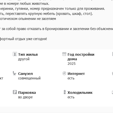
е в номере любых животных.

еринки, гулянки, номер предназначен только для проживания.

ь, переставлять крупную мебель (кровать, шкаф, стол).

отическом опьянении не заселяем

 за собой право отказать в бронировании и заселении без объяснени
фортный отдых уже сегодня!
Тип жилья
Год постройки
другой
дома
2025
Санузел
Интернет
кт
совмещенный
есть
Парковка
Холодильник
во дворе
есть