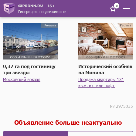
16+
0
Гипермаркет недвижимости
0,37 га под гостиницу
Исторический особняк
три звезды
на Минина
Московский вокзал
Продажа квартиры 131
кв.м. в стиле лофт
№ 2975035
Объявление больше неактуально