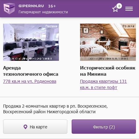
16+
0
Гипермаркет недвижимости
Ремонт
Балкон
Аренда
Исторический особняк
технологичного офиса
на Минина
778 кв.м на ул. Родионова
Продажа квартиры 131
кв.м. в стиле лофт
Тип санузла
Продажа 2-комнатных квартир в рп. Воскресенское,
Воскресенский район Нижегородской области
На карте
Фильтр
(2)
Искать в описании объявления