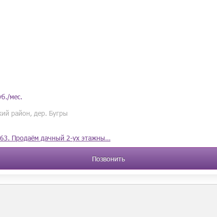
б./мес.
ий район, дер. Бугры
863. Продаём дачный 2-ух этажны…
Позвонить