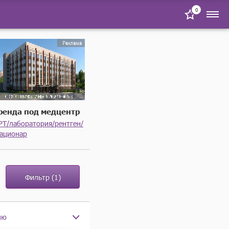
0
ренда под медцентр
РТ/лаборатория/рентген/
тационар
Фильтр
(1)