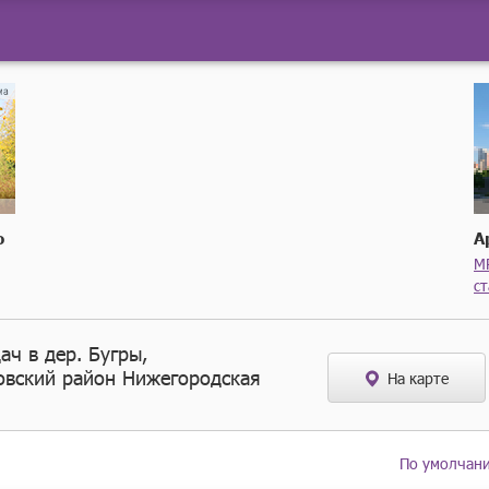
о
А
М
с
ач в дер. Бугры,
овский район Нижегородская
На карте