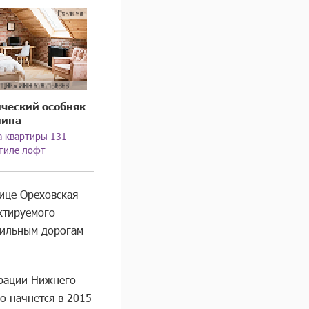
ческий особняк
нина
 квартиры 131
стиле лофт
ице Ореховская
ктируемого
бильным дорогам
трации Нижнего
во начнется в 2015