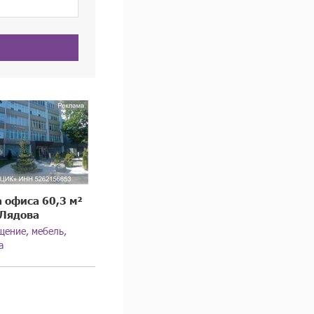
 офиса 60,3 м²
 Лядова
щение, мебель,
а