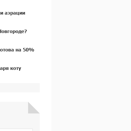
ии аэрации
Новгороде?
готова на 50%
аря коту