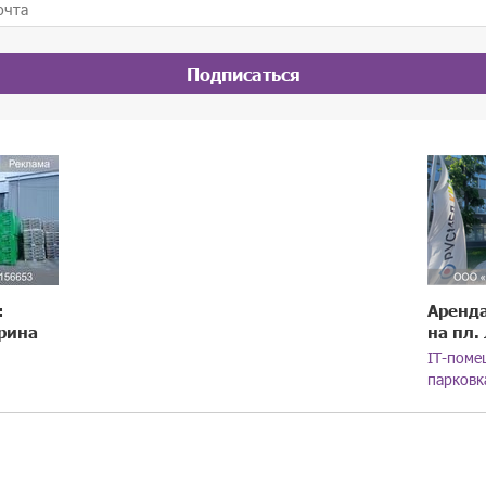
Подписаться
:
Аренда
рина
на пл.
IT-поме
парковк