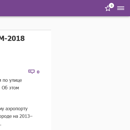
0
М-2018
0
и по улице
. Об этом
му аэропорту
ороде на 2013–
.