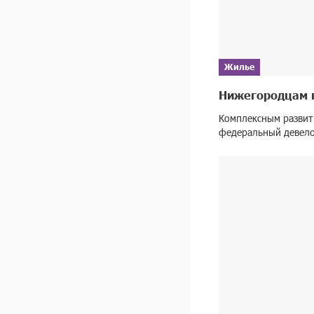
Жилье
Нижегородцам п
Комплексным развит
федеральный девело