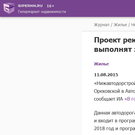
16+
Гипермаркет недвижимости
Журнал
Жилье
Н
Проект ре
выполнят 
Жилье
11.08.2015
«Нижавтодорстрой
Ореховской в Авт
сообщает ИА
«В г
Данная автодорог
и входит в прогр
2018 год и прогр