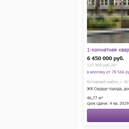
В проекте «Савин парк»
от дома — это удобно к
в пространство жилого 
на свежем воздухе. Вне
и кружки.

Паркинги

На территории «Савин п
где припарковаться, а в
В паркингах будут уст
1-комнатная ква
видеонаблюдения. А ещё
6 450 000 руб.
ориентироваться и мож
137 909 руб./м²
в ипотеку от
78 566 ру
Кстовский район, г. К
ЖК Сердце города, до
46,77 м²
срок сдачи:
4 кв.
2029 