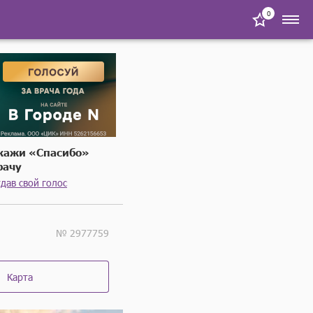
0
кажи «Спасибо»
рачу
дав свой голос
№ 2977759
Карта