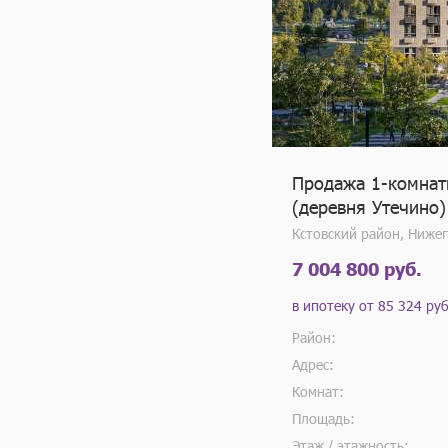
Продажа 1-комнатн
(деревня Утечино)
Кстовский район, Ниже
7 004 800 руб.
в ипотеку от
85 324 руб
Район:
Адрес:
Комнат:
Площадь:
Этаж / этажность: