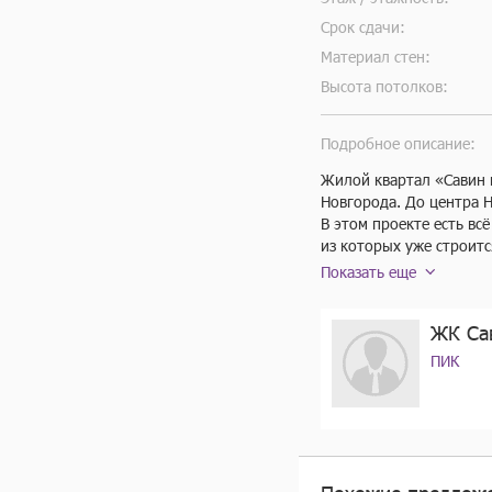
Срок сдачи:
Материал стен:
Высота потолков:
Подробное описание:
Жилой квартал «Савин 
Новгорода. До центра Н
В этом проекте есть вс
из которых уже строитс
магазины и другие серв
Показать еще
на лифте. На подземном
Чтобы жители квартала 
ЖК Са
дома разной высоты. Во
можно поболтать с сосе
ПИК
так, чтобы шум от них 
В квартирах тоже будет
функциональных планир
жизни.

На машине от «Савин па
а за 20 — до «Щёлоковс