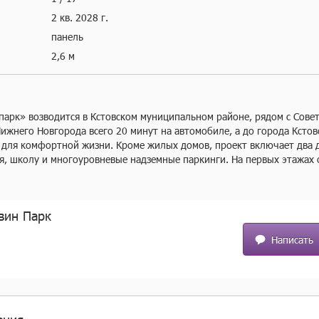
2 кв.
2028 г.
панель
2,6 м
парк» возводится в Кстовском муниципальном районе, рядом с Сове
ижнего Новгорода всего 20 минут на автомобиле, а до города Кстово
ё для комфортной жизни. Кроме жилых домов, проект включает два де
я, школу и многоуровневые надземные паркинги. На первых этажах 
исы — чтобы купить кофе к завтраку или пиццу на ужин, можно буде
 этаже появятся кладовые, в которых удобно хранить крупные и сез
чувствовали простор и получали больше солнечного света, в проек
вин Парк
 дворах появятся уютные парки с детскими площадками и местами д
дями, почитать в тени или позаниматься йогой. Спортивные площад
Написать
не мешал жителям.

 много солнечного света за счёт балконов и больших окон. На выбор
овок, все они продуманы так, чтобы как можно большая площадь ис
рка» можно доехать до ТРЦ «МЕГА» за 7 минут, за 14 минут — до Ан
кого хутора».
