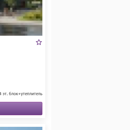
14 эт. блок+утеплитель