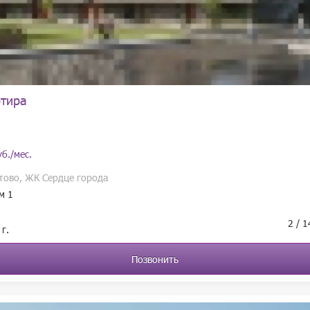
ртира
б./мес.
стово, ЖК Сердце города
м 1
2 / 
г.
Позвонить