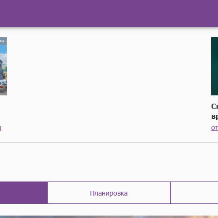
С
в
я
от
Планировка