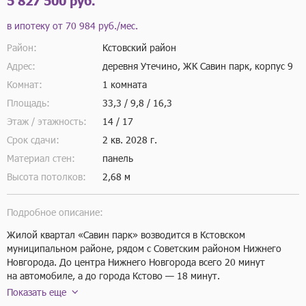
5 827 500 руб.
в ипотеку от
70 984 руб./мес.
Район:
Кстовский район
Адрес:
деревня Утечино, ЖК Савин парк, корпус 9
Комнат:
1 комната
Площадь:
33,3 / 9,8 / 16,3
Этаж / этажность:
14 / 17
Срок сдачи:
2 кв.
2028 г.
Материал стен:
панель
Высота потолков:
2,68 м
Подробное описание:
Жилой квартал «Савин парк» возводится в Кстовском 
муниципальном районе, рядом с Советским районом Нижнего 
Новгорода. До центра Нижнего Новгорода всего 20 минут 
на автомобиле, а до города Кстово — 18 минут.

В этом проекте есть всё для комфортной жизни. Кроме жилых 
Показать еще
домов, проект включает два детских сада, один из которых уже 