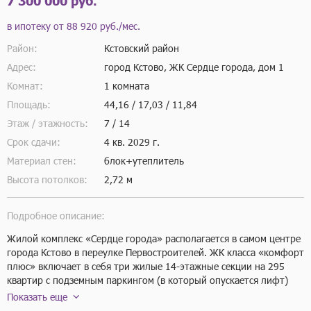
7 300 000 руб.
в ипотеку от
88 920 руб./мес.
Район:
Кстовский район
Адрес:
город Кстово, ЖК Сердце города, дом 1
Комнат:
1 комната
Площадь:
44,16 / 17,03 / 11,84
Этаж / этажность:
7 / 14
Срок сдачи:
4 кв.
2029 г.
Материал стен:
блок+утеплитель
Высота потолков:
2,72 м
Подробное описание:
Жилой комплекс «Сердце города» располагается в самом центре 
города Кстово в переулке Первостроителей. ЖК класса «комфорт 
плюс» включает в себя три жилые 14-этажные секции на 295 
квартир с подземным паркингом (в который опускается лифт) 
на 179 машино-мест. Плюс в подземном этаже расположены 38 
Показать еще
кладовых помещений для сезонного хранения габаритных вещей. 