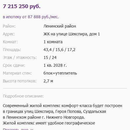
7 215 250 руб.
в ипотеку от
87 888 руб./мес.
Район:
Ленинский район
Адрес:
ЖК на улице Шекспира, дом 1
Комнат:
1 комната
Площадь:
43,4 / 15,6 / 17,2
Этаж / этажность:
15 / 24
Срок сдачи:
1 кв.
2028 г.
Материал стен:
блок+утеплитель
Высота потолков:
2,7 м
Подробное описание:
Современный жилой комплекс комфорт-класса будет построен 
в границах улиц Шекспира, Героя Попова, Суздальская 
в Ленинском районе г. Нижнего Новгорода.

Жилой комплекс имеет удобное географическое 
местоположение — находится вблизи река Ока, на стыке 
Показать еще