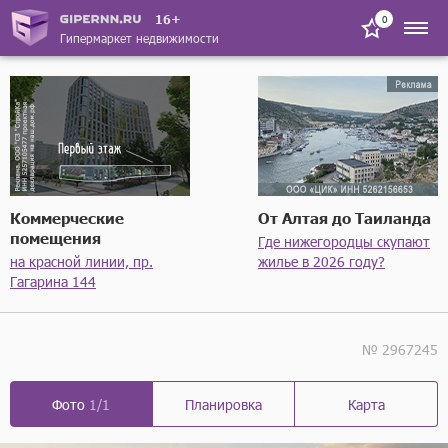
16+
0
Гипермаркет недвижимости
Коммерческие
От Алтая до Таиланда
помещения
Где нижегородцы скупают
на красной линии, пр.
жилье в 2026 году?
Гагарина 144
№ 2967245
Фото
1/1
Планировка
Карта