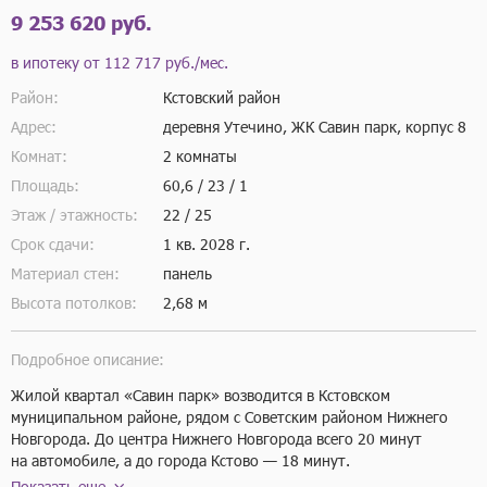
9 253 620 руб.
в ипотеку от
112 717 руб./мес.
Район:
Кстовский район
Адрес:
деревня Утечино, ЖК Савин парк, корпус 8
Комнат:
2 комнаты
Площадь:
60,6 / 23 / 1
Этаж / этажность:
22 / 25
Срок сдачи:
1 кв.
2028 г.
Материал стен:
панель
Высота потолков:
2,68 м
Подробное описание:
Жилой квартал «Савин парк» возводится в Кстовском 
муниципальном районе, рядом с Советским районом Нижнего 
Новгорода. До центра Нижнего Новгорода всего 20 минут 
на автомобиле, а до города Кстово — 18 минут.

В этом проекте есть всё для комфортной жизни. Кроме жилых 
Показать еще