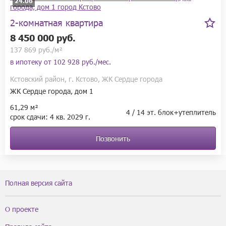
24.06
паркинга на 998 мест — с ними не придётся искать, где 
припарковаться, а ваш автомобиль будет всегда в безопасности.

2-комнатная квартира
В паркингах будут установлены надёжные системы вентиляции 
и пожаротушения, круглосуточная система видеонаблюдения. 
8 450 000 руб.
А ещё для наших паркингов мы разработали систему навигации, 
137 869 руб./м²
благодаря которой в них просто ориентироваться и можно 
в ипотеку от
102 928 руб./мес.
быстро найти свою машину.
Кстовский район, г. Кстово, ЖК Сердце города
ЖК Сердце города, дом 1
61,29 м²
4 / 14 эт. блок+утеплитель
срок сдачи:
4 кв.
2029 г.
Позвонить
Полная версия сайта
О проекте