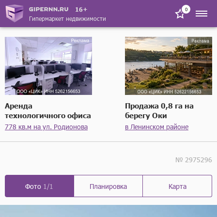
16+
0
Гипермаркет недвижимости
Аренда
Продажа 0,8 га на
технологичного офиса
берегу Оки
778 кв.м на ул. Родионова
в Ленинском районе
№ 2975296
Фото
1/1
Планировка
Карта