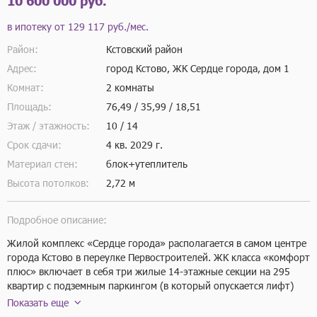
10 600 000 руб.
в ипотеку от
129 117 руб./мес.
Район:
Кстовский район
Адрес:
город Кстово, ЖК Сердце города, дом 1
Комнат:
2 комнаты
Площадь:
76,49 / 35,99 / 18,51
Этаж / этажность:
10 / 14
Срок сдачи:
4 кв.
2029 г.
Материал стен:
блок+утеплитель
Высота потолков:
2,72 м
Подробное описание:
Жилой комплекс «Сердце города» располагается в самом центре 
города Кстово в переулке Первостроителей. ЖК класса «комфорт 
плюс» включает в себя три жилые 14-этажные секции на 295 
квартир с подземным паркингом (в который опускается лифт) 
на 179 машино-мест. Плюс в подземном этаже расположены 38 
Показать еще
кладовых помещений для сезонного хранения габаритных вещей. 