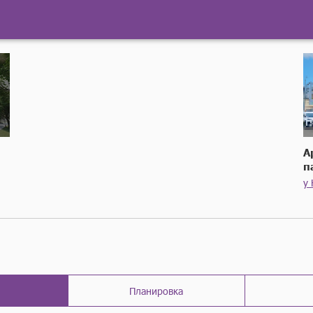
А
п
у
Планировка