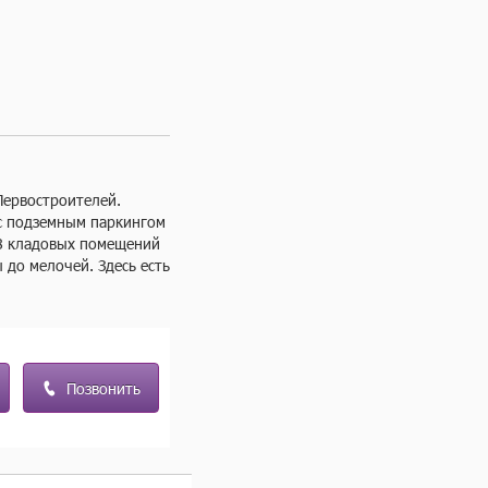
ервостроителей. 
с подземным паркингом 
8 кладовых помещений 
до мелочей. Здесь есть 
ески во всех 
я заезда транспорта. 
ажах жилых секций 
Позвонить