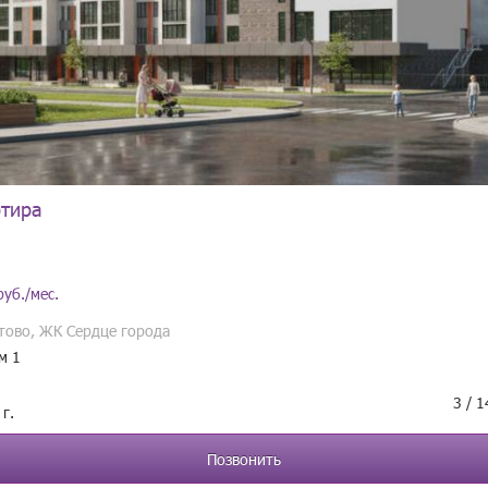
ртира
руб./мес.
стово, ЖК Сердце города
м 1
3 / 
г.
Позвонить