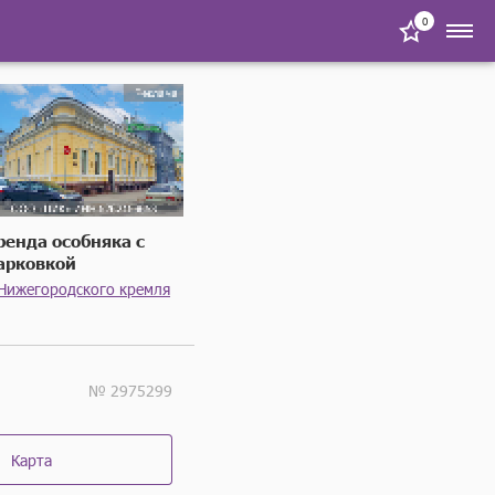
0
ренда особняка с
арковкой
 Нижегородского кремля
№ 2975299
Карта