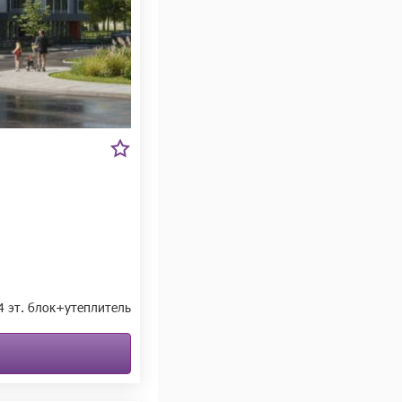
14 эт. блок+утеплитель