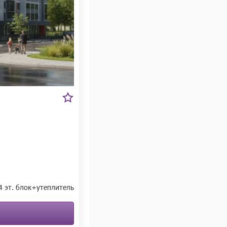
14 эт. блок+утеплитель