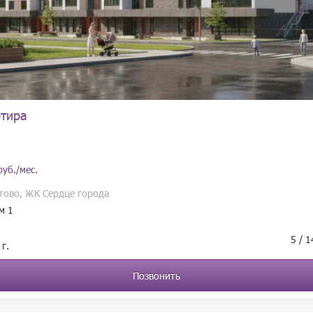
ртира
руб./мес.
стово, ЖК Сердце города
м 1
5 / 
г.
Позвонить