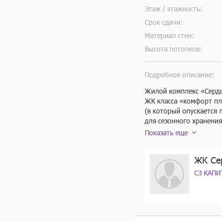
Этаж / этажность:
Срок сдачи:
Материал стен:
Высота потолков:
Подробное описание:
Жилой комплекс «Сердце
ЖК класса «комфорт пл
(в который опускается
для сезонного хранения
как компактные форматы
Показать еще
квартирах просторные к
Над входными группами
ЖК Се
расположены коммерчес
СЗ КАПИ
Квартирография ЖК:

1к студии (от 28,6 до 32