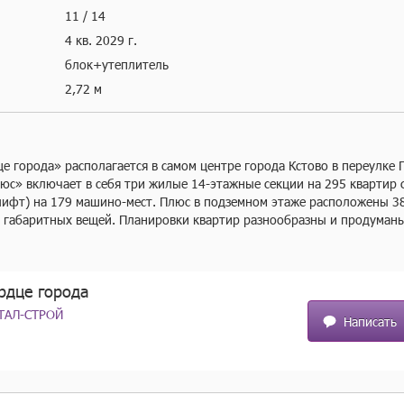
11 / 14
4 кв.
2029 г.
блок+утеплитель
2,72 м
 города» располагается в самом центре города Кстово в переулке П
юс» включает в себя три жилые 14-этажные секции на 295 квартир 
 лифт) на 179 машино-мест. Плюс в подземном этаже расположены 3
 габаритных вещей. Планировки квартир разнообразны и продуманы 
, так и семейные просторные квартиры с мастер-спальнями. Практич
ухни или кухни-гостиные от 14 до 27 кв.м. Двор ЖК будет закрыт дл
 и общественными пространствами работает дизайнер. На первых эт
рдце города
кие помещения.

ТАЛ-СТРОЙ
Написать
,3 кв.м.) — 47 шт;
