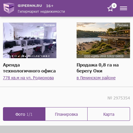
16+
0
Гипермаркет недвижимости
Аренда
Продажа 0,8 га на
технологичного офиса
берегу Оки
778 кв.м на ул. Родионова
в Ленинском районе
№ 2975354
Фото
1/1
Планировка
Карта