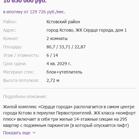
10 650 000 руб.
в ипотеку от
129 726 руб./мес.
Район:
Кстовский район
Адрес:
город Кстово, ЖК Сердце города, дом 1
Комнат:
2 комнаты
Площадь:
80,7 / 33,71 / 22,87
Этаж / этажность:
6 / 14
Срок сдачи:
4 кв.
2029 г.
Материал стен:
блок+утеплитель
Высота потолков:
2,72 м
Подробное описание:
Жилой комплекс «Сердце города» располагается в самом центре 
города Кстово в переулке Первостроителей. ЖК класса «комфорт 
плюс» включает в себя три жилые 14-этажные секции на 295 
квартир с подземным паркингом (в который опускается лифт) 
на 179 машино-мест. Плюс в подземном этаже расположены 38 
Показать еще
кладовых помещений для сезонного хранения габаритных вещей. 