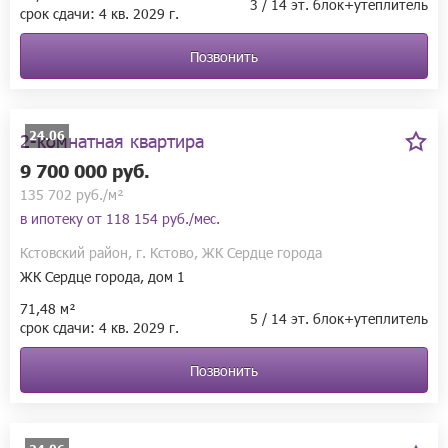
3 / 14 эт. блок+утеплитель
Если вы любите Кстово и хотите жить в комфортном 
срок сдачи:
4 кв.
2029 г.
пространстве, то такого ЖК в этом городе ещё не было.
Позвонить
24.06
2-комнатная квартира
9 700 000 руб.
135 702 руб./м²
в ипотеку от
118 154 руб./мес.
Кстовский район, г. Кстово, ЖК Сердце города
ЖК Сердце города, дом 1
71,48 м²
5 / 14 эт. блок+утеплитель
срок сдачи:
4 кв.
2029 г.
Позвонить