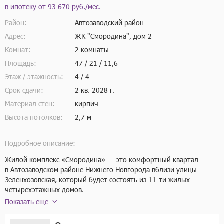
в ипотеку от
93 670 руб./мес.
Район:
Автозаводский район
Адрес:
ЖК "Смородина", дом 2
Комнат:
2 комнаты
Площадь:
47 / 21 / 11,6
Этаж / этажность:
4 / 4
Срок сдачи:
2 кв.
2028 г.
Материал стен:
кирпич
Высота потолков:
2,7 м
Подробное описание:
Жилой комплекс «Смородина» — это комфортный квартал 
в Автозаводском районе Нижнего Новгорода вблизи улицы 
Зеленхозовская, который будет состоять из 11-ти жилых 
четырехэтажных домов.

Квартал с собственным озером расположится вблизи 
Показать еще
живописного памятника природы Малышевские гривы, но при 
этом в районе с развитой инфраструктурой и удобной 