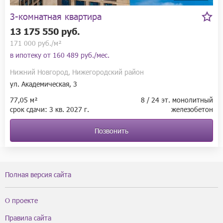
и 4-х комнатные квартиры с просторными лоджиями. Первые 
3-комнатная квартира
этажи комплекса занимают офисы и магазины.

13 175 550 руб.
Застройщик предлагает два варианта сдачи квартир – с чистовой 
171 000 руб./м²
отделкой, и без отделки. Можно выбрать подходящий вариант 
в ипотеку от
160 489 руб./мес.
на свой вкус и кошелек.

Нижний Новгород, Нижегородский район
Готовые квартиры с правом собственности. Ключи в день 
ул. Академическая, 3
оплаты.

Номер объекта: #41/605642/11523
77,05 м²
8 / 24 эт. монолитный
срок сдачи:
3 кв.
2027 г.
железобетон
Позвонить
Полная версия сайта
О проекте
Правила сайта