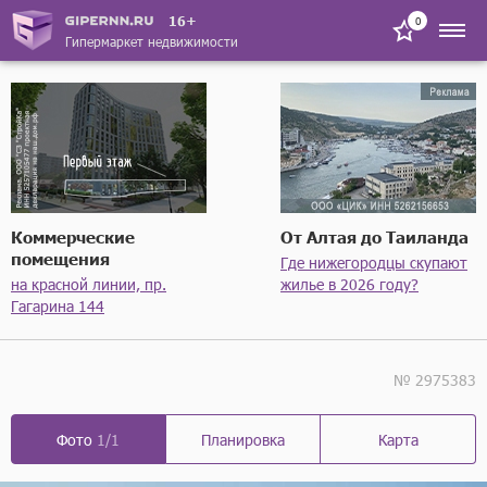
16+
0
Гипермаркет недвижимости
Коммерческие
От Алтая до Таиланда
помещения
Где нижегородцы скупают
на красной линии, пр.
жилье в 2026 году?
Гагарина 144
№ 2975383
Фото
1/1
Планировка
Карта