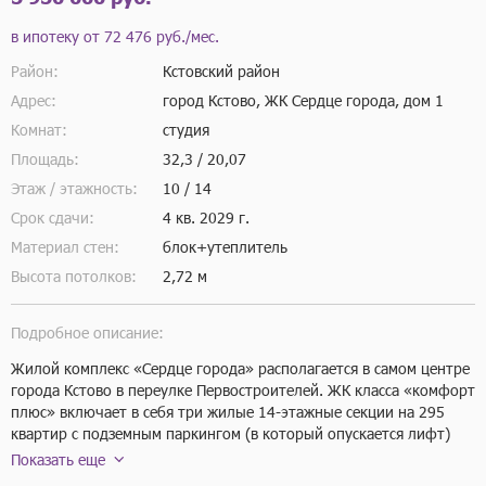
в ипотеку от
72 476 руб./мес.
Район:
Кстовский район
Адрес:
город Кстово, ЖК Сердце города, дом 1
Комнат:
студия
Площадь:
32,3 / 20,07
Этаж / этажность:
10 / 14
Срок сдачи:
4 кв.
2029 г.
Материал стен:
блок+утеплитель
Высота потолков:
2,72 м
Подробное описание:
Жилой комплекс «Сердце города» располагается в самом центре 
города Кстово в переулке Первостроителей. ЖК класса «комфорт 
плюс» включает в себя три жилые 14-этажные секции на 295 
квартир с подземным паркингом (в который опускается лифт) 
на 179 машино-мест. Плюс в подземном этаже расположены 38 
Показать еще
кладовых помещений для сезонного хранения габаритных вещей. 