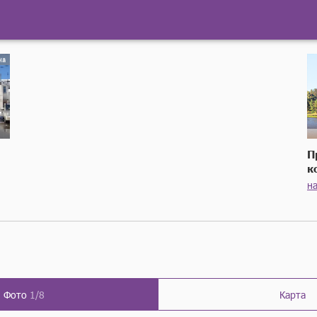
П
к
н
Фото
1/8
Карта