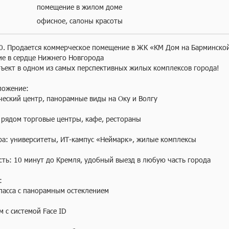
помещение в жилом доме
офисное, салоны красоты
0. Продается коммерческое помещение в ЖК «КМ Дом на Барминской
е в сердце Нижнего Новгорода

ъект в одном из самых перспективных жилых комплексов города!

ожение:

еский центр, панорамные виды на Оку и Волгу

рядом торговые центры, кафе, рестораны

ра: университеты, ИТ-кампус «Неймарк», жилые комплексы

ть: 10 минут до Кремля, удобный выезд в любую часть города



ласса с панорамным остеклением

с системой Face ID
