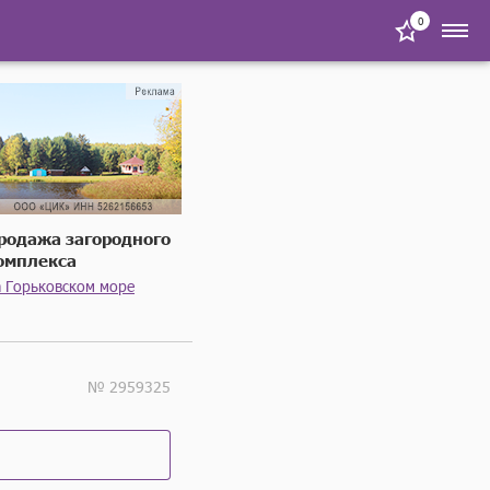
0
родажа загородного
омплекса
а Горьковском море
№ 2959325