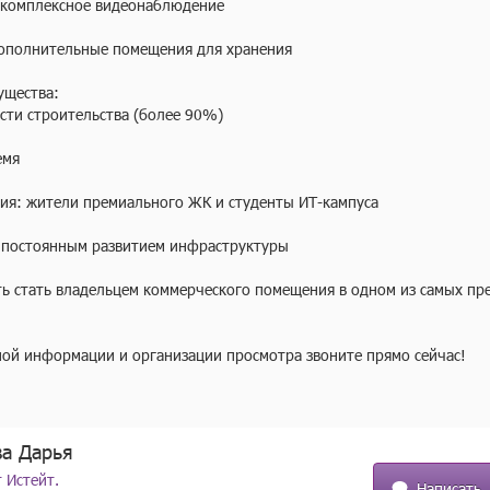
 комплексное видеонаблюдение

ополнительные помещения для хранения

щества:

сти строительства (более 90%)

мя

ия: жители премиального ЖК и студенты ИТ-кампуса

 постоянным развитием инфраструктуры

ть стать владельцем коммерческого помещения в одном из самых пр
ой информации и организации просмотра звоните прямо сейчас!
ва Дарья
 Истейт.
Написать