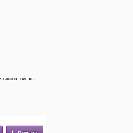
естижных районов 
Позвонить