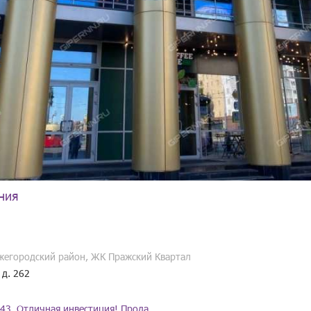
ния
жегородский район, ЖК Пражский Квартал
 д. 262
43. Отличная инвестиция! Прода…