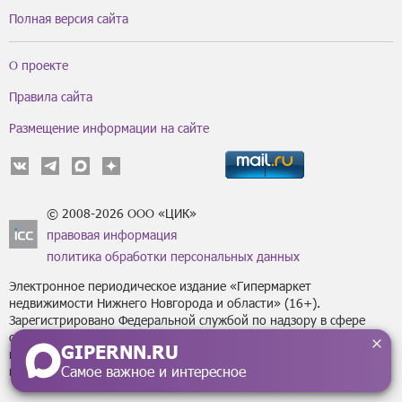
Полная версия сайта
О проекте
Правила сайта
Размещение информации на сайте
© 2008-2026 ООО «ЦИК»
правовая информация
политика обработки персональных данных
Электронное периодическое издание «Гипермаркет
недвижимости Нижнего Новгорода и области» (16+).
Зарегистрировано Федеральной службой по надзору в сфере
связи, информационных технологий
GIPERNN.RU
и массовых коммуникаций (Роскомнадзор) за регистрационным
Самое важное и интересное
номером Эл № ФС77-43795 от 07 февраля 2011 г.