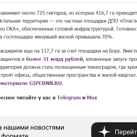
анимает около 725 гектаров, из которых 416,7 га приходит
Остальная территория — это частные площадки ДПО «Пласти
ез ОКА», обеспеченные готовой инфраструктурой. Готовнос
а госплощадке минувшей весной превышала 70%.
асширили еще на 117,7 га за счет площадки на Бору. Вмест
езидентов и
более 31 млрд рублей
, вложенных запуск про
ерритория должна стать полноценным техноградом, где кро
строят офисы, общественные пространства и жилой квартал
в
материале GIPERNN.RU
.
есное читайте у нас в
Telegram
и
Mах