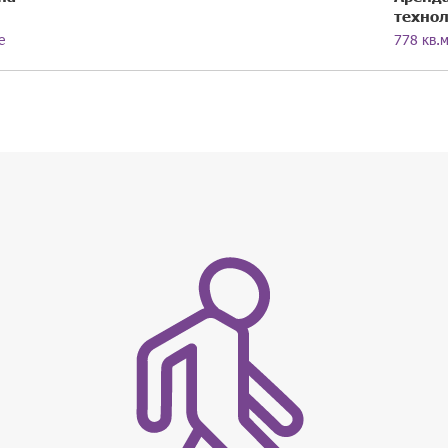
технол
е
778 кв.