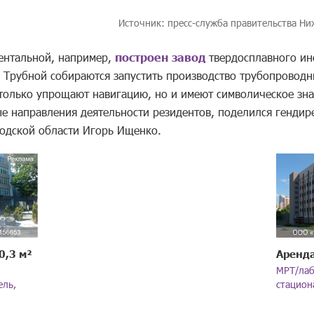
Источник: пресс-служба правительства Н
ентальной, например,
построен завод
твердосплавного ин
е Трубной собираются запустить производство трубопроводн
только упрощают навигацию, но и имеют символическое зн
е направления деятельности резидентов, поделился генди
одской области Игорь Ищенко.
0,3 м²
Аренда
МРТ/лаб
ель,
стацион