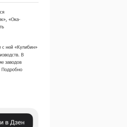
ся
к», «Ока-
ть
е с ней «Кулибин»
изводств. В
ме заводов
. Подробно