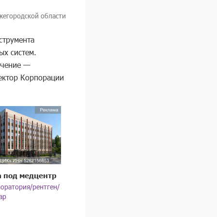
ижегородской области
струмента
ых систем.
ачение —
ректор Корпорации
 под медцентр
оратория/рентген/
ар