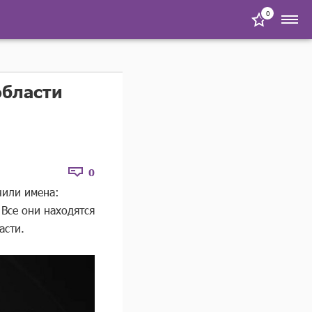
0
области
0
чили имена:
Все они находятся
асти.