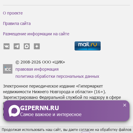
О проекте
Правила сайта
Размещение информации на сайте
© 2008-2026 ООО «ЦИК»
правовая информация
политика обработки персональных данных
Электронное периодическое издание «Гипермаркет
недвижимости Нижнего Новгорода и области» (16+).
Зарегистрировано Федеральной службой по надзору в сфере
связи, информационных технологий
GIPERNN.RU
и массовых коммуникаций (Роскомнадзор) за регистрационным
Самое важное и интересное
номером Эл № ФС77-43795 от 07 февраля 2011 г.
Продолжая использовать наш сайт, вы даете согласие на обработку файлов