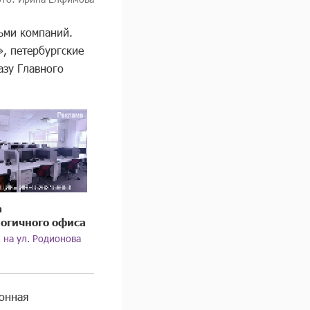
ьми компаний.
, петербургские
азу Главного
а
огичного офиса
м на ул. Родионова
онная