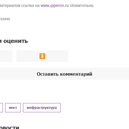
материалов ссылка на
www.gipernn.ru
обязательна.
жкина
и оценить
Оставить комментарий
мост
инфраструктура
овости