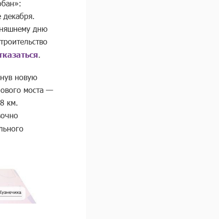
обан»:
 декабря.
дняшнему дню
строительство
тказаться
.
гнув новую
нового моста —
8 км.
вочно
ельного