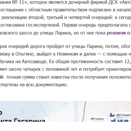
пания № 11», которое является дочерней фирмой ДСК «Авт
соглашение с областным правительством подписано в начале
 реализацию второй, третьей и четвертой очередей: к сего
согласована госэкспертизой. Первая очередь предполагала 
новского шоссе до улицы Ларина, но от нее пока
решили о
трех очередей дорога пройдет от улицы Ларина, потом, обо
вязку в Ольгино, выйдет к Новинкам и далее — с помощью 
учика на Автозаводе. Ее общая протяженность составит 12,
ймет около четырех с половиной лет и потребует ориентиро
ей
: точная сумма станет известна после получения положит
спертизы на всю документацию.