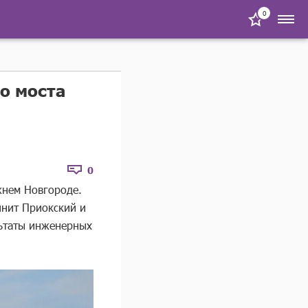
0
о моста
0
жнем Новгороде.
инит Приокский и
льтаты инженерных