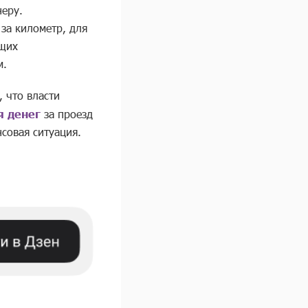
неру.
за километр, для
ющих
м.
 что власти
я денег
за проезд
совая ситуация.