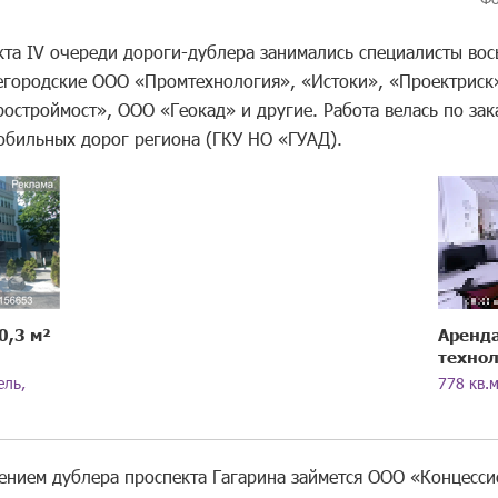
кта IV очереди дороги-дублера занимались специалисты вос
городские ООО «Промтехнология», «Истоки», «Проектриск»
остроймост», ООО «Геокад» и другие. Работа велась по зак
обильных дорог региона (ГКУ НО «ГУАД).
0,3 м²
Аренд
технол
ель,
778 кв.
ением дублера проспекта Гагарина займется ООО «Концесси