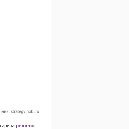
чник: strategy.nobl.ru
агарина
решено